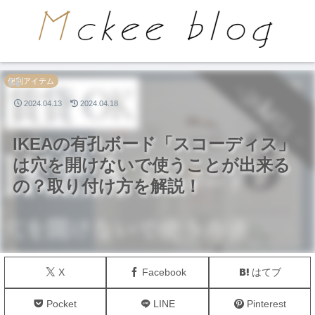
PR
便利アイテム
2024.04.13
2024.04.18
IKEAの有孔ボード「スコーディス」
は穴を開けないで使うことが出来る
の？取り付け方を解説！
X
Facebook
はてブ
Pocket
LINE
Pinterest