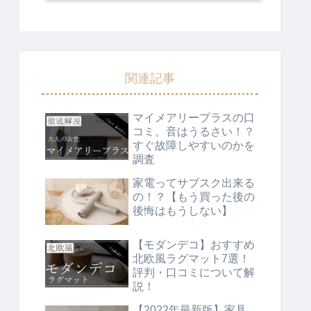
関連記事
マイメアリープラスの口
コミ。音はうるさい！？
すぐ故障しやすいのかを
調査
家電ってサブスク出来る
の！？【もう買った後の
後悔はもうしない】
【モダンデコ】おすすめ
北欧風ラグマット7選！
評判・口コミについて解
説！
【2022年最新版】家具