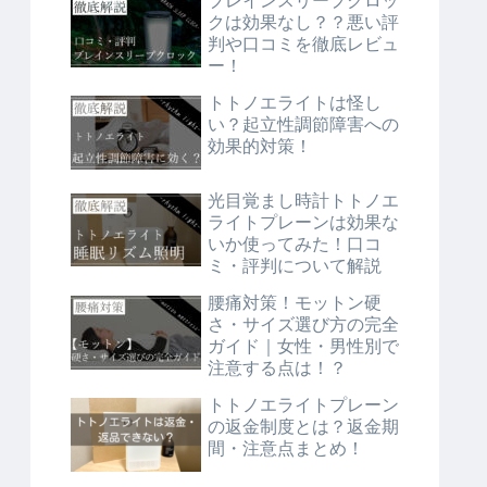
ブレインスリープクロッ
クは効果なし？？悪い評
判や口コミを徹底レビュ
ー！
トトノエライトは怪し
い？起立性調節障害への
効果的対策！
光目覚まし時計トトノエ
ライトプレーンは効果な
いか使ってみた！口コ
ミ・評判について解説
腰痛対策！モットン硬
さ・サイズ選び方の完全
ガイド｜女性・男性別で
注意する点は！？
トトノエライトプレーン
の返金制度とは？返金期
間・注意点まとめ！