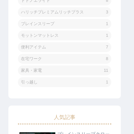
トトノエライト
8
ハリッチプレミアムリッチプラス
3
ブレインスリープ
1
モットンマットレス
1
便利アイテム
7
在宅ワーク
8
家具・家電
11
引っ越し
1
人気記事