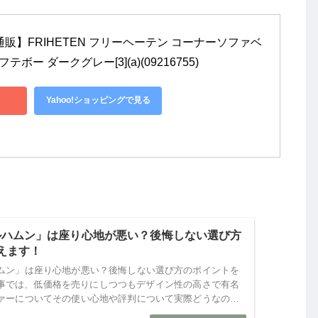
通販】FRIHETEN フリーヘーテン コーナーソファベ
テボー ダークグレー[3](a)(09216755)
Yahoo!ショッピングで見る
デルハムン」は座り心地が悪い？後悔しない選び方
えます！
ハムン」は座り心地が悪い？後悔しない選び方のポイントを
記事では、低価格を売りにしつつもデザイン性の高さで有名
ファーについてその使い心地や評判について実際どうなのか
。 今...