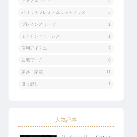
トトノエライト
8
ハリッチプレミアムリッチプラス
3
ブレインスリープ
1
モットンマットレス
1
便利アイテム
7
在宅ワーク
8
家具・家電
11
引っ越し
1
人気記事