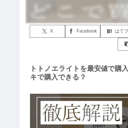
X
Facebook
はて
トトノエライトを最安値で購
キで購入できる？