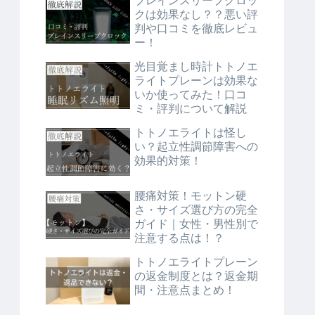
ブレインスリープクロッ
クは効果なし？？悪い評
判や口コミを徹底レビュ
ー！
光目覚まし時計トトノエ
ライトプレーンは効果な
いか使ってみた！口コ
ミ・評判について解説
トトノエライトは怪し
い？起立性調節障害への
効果的対策！
腰痛対策！モットン硬
さ・サイズ選び方の完全
ガイド｜女性・男性別で
注意する点は！？
トトノエライトプレーン
の返金制度とは？返金期
間・注意点まとめ！