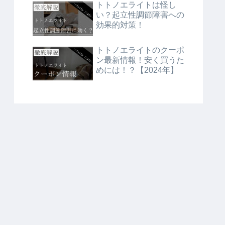
トトノエライトは怪し
い？起立性調節障害への
効果的対策！
トトノエライトのクーポ
ン最新情報！安く買うた
めには！？【2024年】