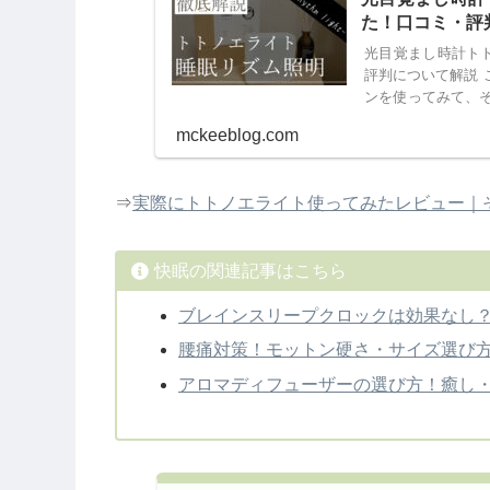
た！口コミ・評
光目覚まし時計ト
評判について解説 
ンを使ってみて、
にトトノエライトプ
mckeeblog.com
⇒
実際にトトノエライト使ってみたレビュー｜
快眠の関連記事はこちら
ブレインスリープクロックは効果なし
腰痛対策！モットン硬さ・サイズ選び
アロマディフューザーの選び方！癒し