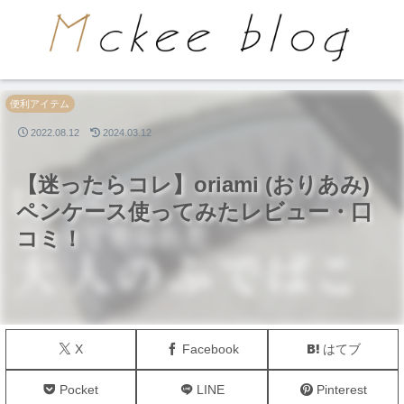
PR
便利アイテム
2022.08.12
2024.03.12
【迷ったらコレ】oriami (おりあみ)
ペンケース使ってみたレビュー・口
コミ！
X
Facebook
はてブ
Pocket
LINE
Pinterest