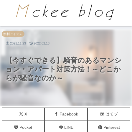
PR
便利アイテム
2021.11.23
2022.02.13
【今すぐできる】騒音のあるマンシ
ョン・アパート対策方法！～どこか
らが騒音なのか～
X
Facebook
はてブ
Pocket
LINE
Pinterest