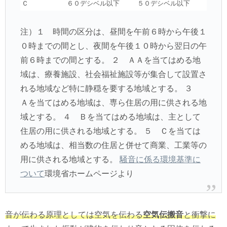
Ｃ
６０デシベル以下
５０デシベル以下
注）１ 時間の区分は、昼間を午前６時から午後１
０時までの間とし、夜間を午後１０時から翌日の午
前６時までの間とする。 ２ ＡＡを当てはめる地
域は、療養施設、社会福祉施設等が集合して設置さ
れる地域など特に静穏を要する地域とする。 ３
Ａを当てはめる地域は、専ら住居の用に供される地
域とする。 ４ Ｂを当てはめる地域は、主として
住居の用に供される地域とする。 ５ Ｃを当ては
める地域は、相当数の住居と併せて商業、工業等の
用に供される地域とする。
騒音に係る環境基準に
ついて
環境省ホームページより
音が伝わる原理としては空気を伝わる
空気伝搬音
と衝撃に