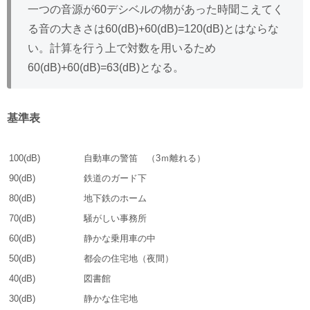
一つの音源が60デシベルの物があった時聞こえてく
る音の大きさは60(dB)+60(dB)=120(dB)とはならな
い。計算を行う上で対数を用いるため
60(dB)+60(dB)=63(dB)となる。
基準表
100(dB)
自動車の警笛 （3ｍ離れる）
90(dB)
鉄道のガード下
80(dB)
地下鉄のホーム
70(dB)
騒がしい事務所
60(dB)
静かな乗用車の中
50(dB)
都会の住宅地（夜間）
40(dB)
図書館
30(dB)
静かな住宅地