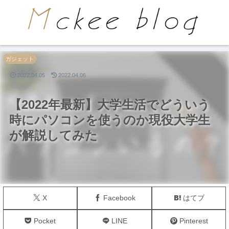
PR
ガジェット
2022.04.05
2022.04.06
【2022年最新】大学生活でどういう
時にパソコンを使うのか現役大学生
が解説してみた
X
Facebook
はてブ
Pocket
LINE
Pinterest