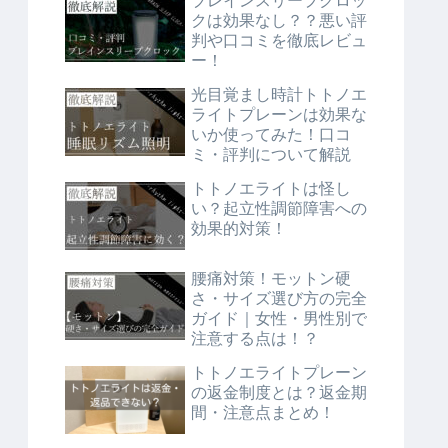
ブレインスリープクロッ
クは効果なし？？悪い評
判や口コミを徹底レビュ
ー！
光目覚まし時計トトノエ
ライトプレーンは効果な
いか使ってみた！口コ
ミ・評判について解説
トトノエライトは怪し
い？起立性調節障害への
効果的対策！
腰痛対策！モットン硬
さ・サイズ選び方の完全
ガイド｜女性・男性別で
注意する点は！？
トトノエライトプレーン
の返金制度とは？返金期
間・注意点まとめ！