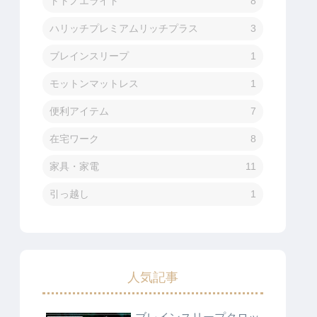
トトノエライト
8
ハリッチプレミアムリッチプラス
3
ブレインスリープ
1
モットンマットレス
1
便利アイテム
7
在宅ワーク
8
家具・家電
11
引っ越し
1
人気記事